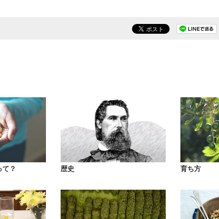
って？
歴史
育ち方