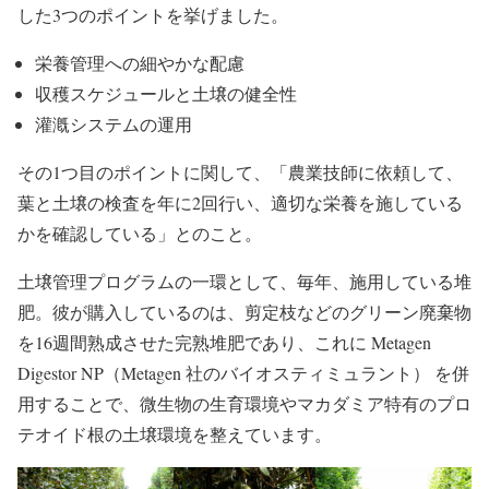
した3つのポイントを挙げました。
栄養管理への細やかな配慮
収穫スケジュールと土壌の健全性
灌漑システムの運用
その1つ目のポイントに関して、「農業技師に依頼して、
葉と土壌の検査を年に2回行い、適切な栄養を施している
かを確認している」とのこと。
土壌管理プログラムの一環として、毎年、施用している堆
肥。彼が購入しているのは、剪定枝などのグリーン廃棄物
を16週間熟成させた完熟堆肥であり、これに Metagen
Digestor NP（Metagen 社のバイオスティミュラント） を併
用することで、微生物の生育環境やマカダミア特有のプロ
テオイド根の土壌環境を整えています。