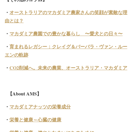
・
オーストラリアのマカダミア農家さんの笑顔が素敵な理
由とは？
・
マカダミア農園での豊かな暮らし 〜愛犬との日々〜
・
育まれるレガシー：クレイグ＆バーバラ・ヴァン・ルー
エンの軌跡
・
CO2
削減へ。未来の農業、オーストラリア・マカダミア
【
About AMS
】
・
マカダミアナッツの栄養成分
・
栄養と健康～心臓の健康