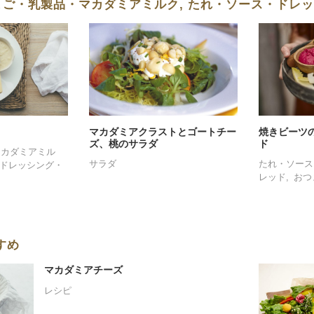
たまご・乳製品・マカダミアミルク, たれ・ソース・ドレ
マカダミアクラストとゴートチー
焼きビーツ
ズ、桃のサラダ
ド
マカダミアミル
サラダ
たれ・ソース
ドレッシング・
レッド
おつ
すめ
マカダミアチーズ
レシピ