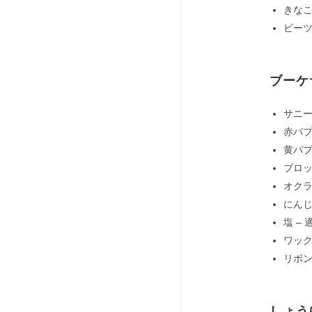
きなこ
ビーツ
ブーケ
サニー
赤パプ
黄パプ
ブロッ
オクラ
にんじ
塩 – 
ワック
リボン 
しょう