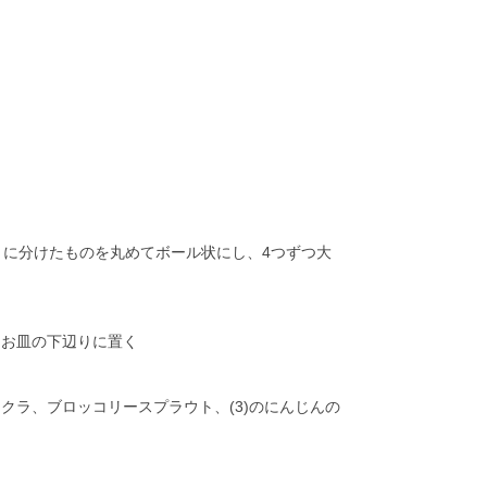
度）に分けたものを丸めてボール状にし、4つずつ大
る
、お皿の下辺りに置く
クラ、ブロッコリースプラウト、(3)のにんじんの