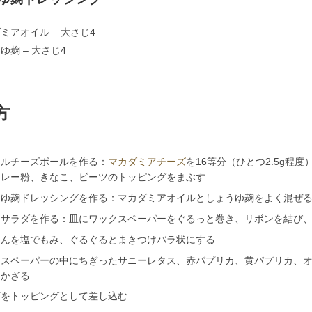
ミアオイル – 大さじ4
ゆ麹 – 大さじ4
方
フルチーズボールを作る：
マカダミアチーズ
を16等分（ひとつ2.5g程
カレー粉、きなこ、ビーツのトッピングをまぶす
うゆ麹ドレッシングを作る：マカダミアオイルとしょうゆ麹をよく混ぜ
ケサラダを作る：皿にワックスペーパーをぐるっと巻き、リボンを結び
じんを塩でもみ、ぐるぐるとまきつけバラ状にする
スペーパーの中にちぎったサニーレタス、赤パプリカ、黄パプリカ、オ
をかざる
ズをトッピングとして差し込む