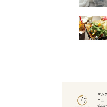
マカ
ニュ
協会