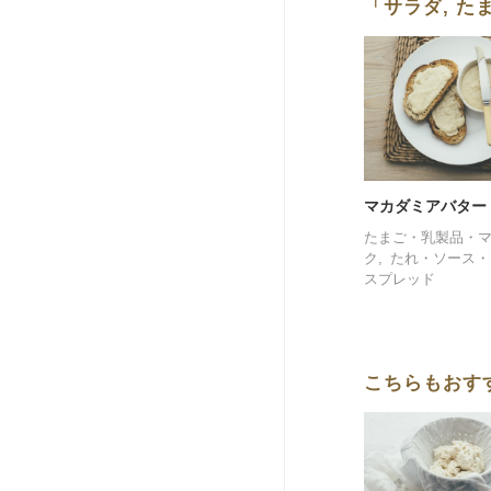
「サラダ, 
マカダミアバター
たまご・乳製品・
ク
たれ・ソース・
スプレッド
こちらもおす