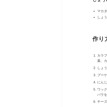
マカダ
しょう
作り
カラ
葉、
しょ
ブー
にん
ワック
バラ
チー