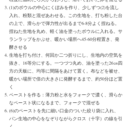
(1)のボウルの中心にくぼみを作り、少しずつ(2)を流し
入れ、粉類と混ぜあわせる。この生地を、打ち粉した台
の上で、滑らかで弾力性が出るまで6-8分よく捏ねる。
捏ねた生地を丸め、軽く油を塗ったボウルに入れる。サ
ランラップをかぶせ、暖かい場所へ45-60分程置き、発
酵させる
生地を打ち付け、何回か二つ折りにし、生地内の空気を
抜き、16等分にする。一つづつ丸め、油を塗った26㎝四
方の天板に、均等に間隔をあけて置く。布などを被せ、
暖かい場所で倍の大きさに発酵するまで、約50分ほど置
く
ペーストを作る：薄力粉と水をフォークで濃く、滑らか
なペースト状になるまで、フォークで混ぜる
(6)のペーストを先に細い口金のついた絞り袋に入れ、
パン生地の中心をなぞりながらクロス（十字）の線を引
く