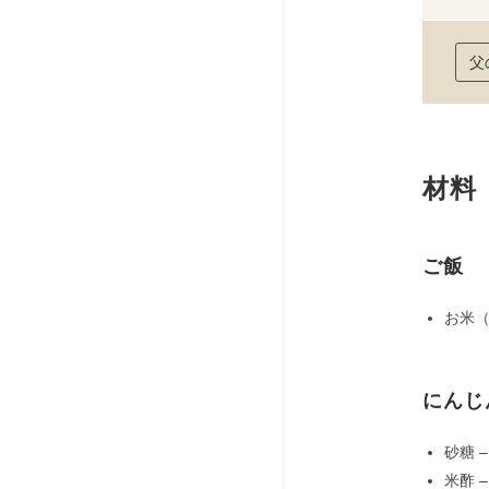
父
材料
ご飯
お米（
にんじ
砂糖 –
米酢 –