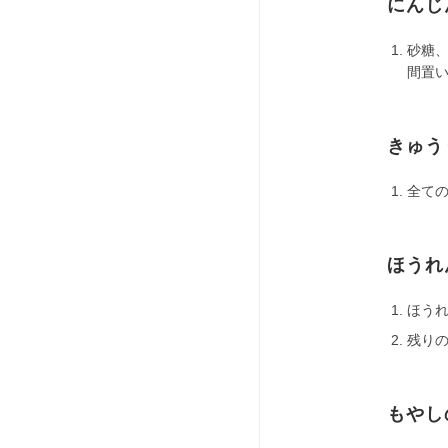
にんじ
砂糖
間置
きゅう
全て
ほうれ
ほう
残り
もやし