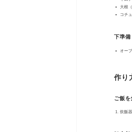
大根（
コチ
下準備
オーブ
作り
ご飯を
炊飯