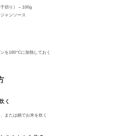
千切り） – 100g
ュジャンソース
ンを180°Cに加熱しておく
方
炊く
器、または鍋でお米を炊く