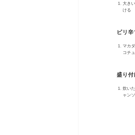
大き
ける
ピリ辛
マカ
コチ
盛り付
炊い
ャン