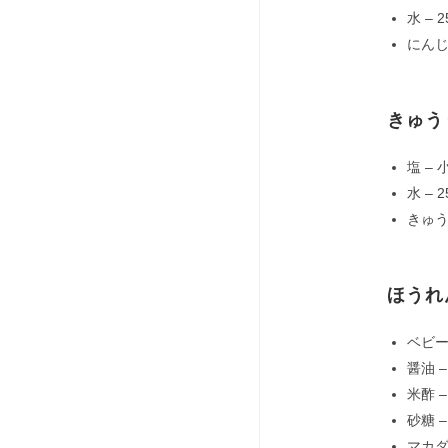
水 – 2
にんじ
きゅう
塩 – 
水 – 2
きゅう
ほうれ
ベビー
醤油 
米酢 
砂糖 
マカダ