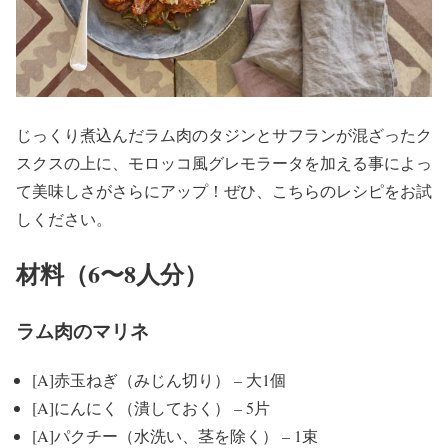
じっくり煮込んだラム肉のタジンとサフランが混ざったク
スクスの上に、モロッコ風グレモラータを加える事によっ
て美味しさがさらにアップ！ぜひ、こちらのレシピをお試
しください。
材料（6〜8人分）
ラム肉のマリネ
[A]赤玉ねぎ（みじん切り） – 大1個
[A]にんにく（潰しておく） – 5片
[A]パクチー（水洗い、茎を除く） – 1束