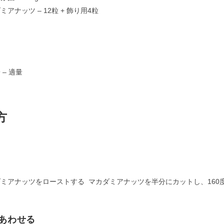
ミアナッツ – 12粒 + 飾り用4粒
 – 適量
方
ミアナッツをローストする マカダミアナッツを半分にカットし、160度
あわせる