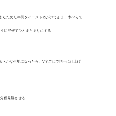
度にあたためた牛乳をイーストめがけて加え、木べらで
ように混ぜてひとまとまりにする
めらかな生地になったら、V字ごねで均一に仕上げ
0分程発酵させる