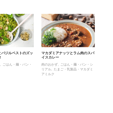
とバジルペストのズッ
マカダミアナッツとラム肉のスパ
タ
イスカレー
ごはん・麺・パン・
肉のおかず
ごはん・麺・パン・シ
リアル
たまご・乳製品・マカダミ
アミルク