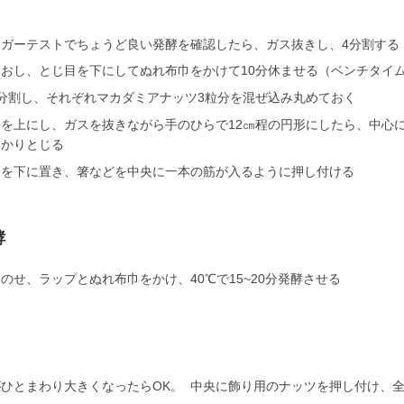
ンガーテストでちょうど良い発酵を確認したら、ガス抜きし、4分割する
なおし、とじ目を下にしてぬれ布巾をかけて10分休ませる（ベンチタイ
分割し、それぞれマカダミアナッツ3粒分を混ぜ込み丸めておく
目を上にし、ガスを抜きながら手のひらで12㎝程の円形にしたら、中心
っかりとじる
目を下に置き、箸などを中央に一本の筋が入るように押し付ける
酵
のせ、ラップとぬれ布巾をかけ、40℃で15~20分発酵させる
がひとまわり大きくなったらOK。 中央に飾り用のナッツを押し付け、