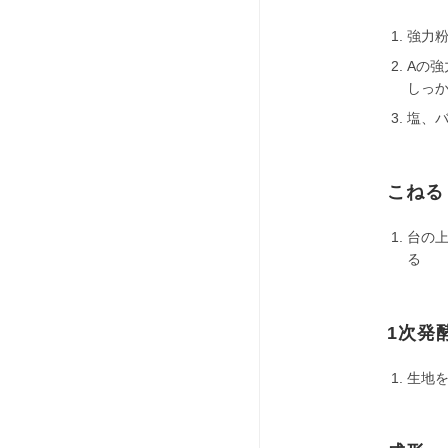
強力粉
Aの強
しっ
塩、バ
こねる
台の
る
1次発
生地を