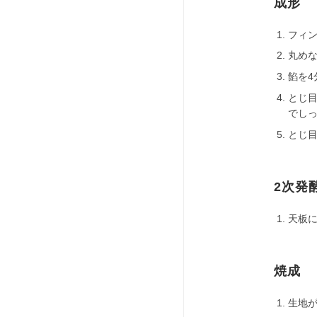
成形
フィ
丸め
餡を4
とじ
でし
とじ
2次発
天板に
焼成
生地