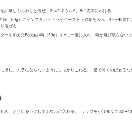
を計量しふんわりと混ぜ、2つのボウルA、Bに均等にわける
力粉（50g）にインスタントドライイースト・砂糖を入れ、42〜43
かり混ぜる
ターを加えたBの強力粉（50g）をAに一度に入れ、粉が飛び散らない
上に出し、ムラにならないようにしっかりこねる。 指で薄くのばせるな
酵
丸め、とじ目を下にしてボウルに入れる。 ラップをかけ40℃で30〜4