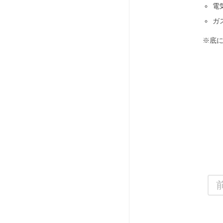
電
ガ
※底に