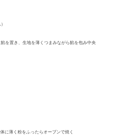
ム）
に餡を置き、生地を薄くつまみながら餡を包み中央
全体に薄く粉をふったらオーブンで焼く