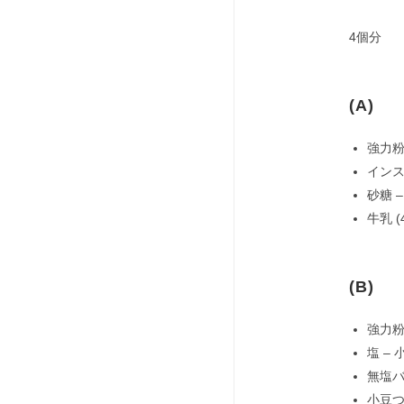
4個分
(A)
強力粉 
インス
砂糖 –
牛乳 (
(B)
強力粉 
塩 – 
無塩バタ
小豆つぶ