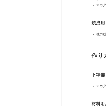
マカダ
焼成用
強力粉
作り
下準備
マカダ
材料を