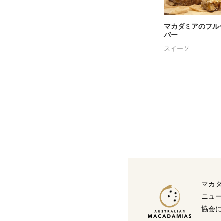
マカダミアのフル
バー
スイーツ
マカ
ニュ
協会