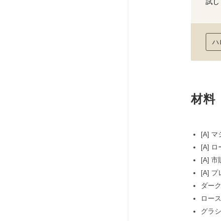
試し
ハ
材料
[A]
[A]
[A]
[A]
ダーク
ロース
グラ