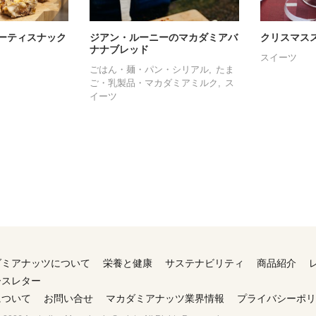
ーティスナック
ジアン・ルーニーのマカダミアバ
クリスマス
ナナブレッド
スイーツ
ごはん・麺・パン・シリアル
たま
ご・乳製品・マカダミアミルク
ス
イーツ
ダミアナッツについて
栄養と健康
サステナビリティ
商品紹介
ースレター
について
お問い合せ
マカダミアナッツ業界情報
プライバシーポリ