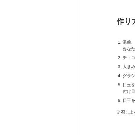
作り
湯煎
要な
チョコ
大き
グラ
目玉
付け
目玉
※召し上