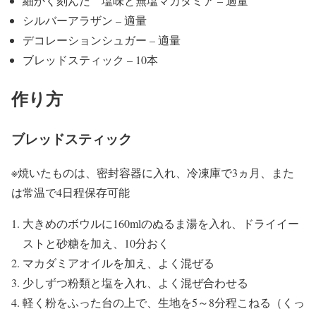
細かく刻んだ 塩味と無塩マカダミア – 適量
シルバーアラザン – 適量
デコレーションシュガー – 適量
ブレッドスティック – 10本
作り方
ブレッドスティック
※焼いたものは、密封容器に入れ、冷凍庫で3ヵ月、また
は常温で4日程保存可能
大きめのボウルに160mlのぬるま湯を入れ、ドライイー
ストと砂糖を加え、10分おく
マカダミアオイルを加え、よく混ぜる
少しずつ粉類と塩を入れ、よく混ぜ合わせる
軽く粉をふった台の上で、生地を5～8分程こねる（くっ