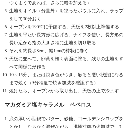
つくようであれば、さらに粉を加える）
生地をオイル（分量外）を塗ったボウルに入れ、ラップ
をして30分おく
オーブンを190℃に予熱する。天板を2枚以上準備する
生地を平たい長方形に広げる。ナイフを使い、長方形の
長い辺から指の大きさ程に生地を切り取る
それを約長さ8cm、幅1cmの棒状に巻く
天板に並べて、卵黄を軽く表面に塗る。残りの生地をす
べて同様に形作る
10～15分、または焼き色がつき、触ると硬い状態になる
まで焼く（5分程度で焼き加減を確認する）
焼けたら、オーブンから取り出し、天板の上で冷ます
マカダミア塩キャラメル ペペロス
底の厚い小型鍋でバター、砂糖、ゴールデンシロップを
とかし、むらなく混ぜながら、沸騰寸前の火加減で、3