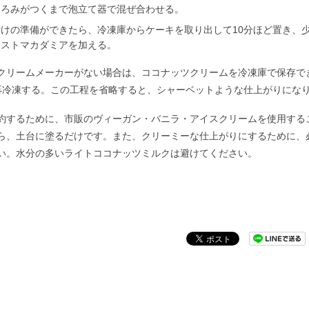
とろみがつくまで泡立て器で混ぜ合わせる。
付けの準備ができたら、冷凍庫からケーキを取り出して10分ほど置き、
ーストマカダミアを加える。
クリームメーカーがない場合は、ココナッツクリームを冷凍庫で保存で
再冷凍する。この工程を省略すると、シャーベットような仕上がりにな
約するために、市販のヴィーガン・バニラ・アイスクリームを使用する
ら、土台に塗るだけです。また、クリーミーな仕上がりにするために、
い。水分の多いライトココナッツミルクは避けてください。