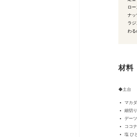
ロー
ナッ
ラジ
わる
材料
◆土台
マカダ
細切り
デーツ
ココナ
塩 ひ