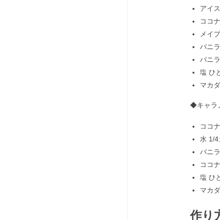
アイス
ココナ
メイプ
バニラ
バニラ
塩 ひ
マカダ
◆キャラ
ココナ
水 1/
バニラ
ココナ
塩 ひ
マカダ
作り