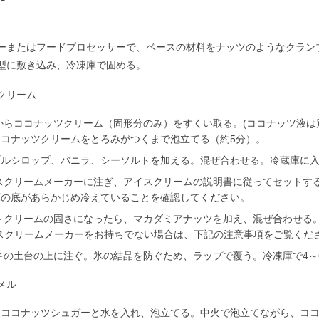
ーまたはフードプロセッサーで、ベースの材料をナッツのようなクラン
型に敷き込み、冷凍庫で固める。
クリーム
からココナッツクリーム（固形分のみ）をすくい取る。(ココナッツ液は
ココナッツクリームをとろみがつくまで泡立てる（約5分）。
プルシロップ、バニラ、シーソルトを加える。混ぜ合わせる。冷蔵庫に
スクリームメーカーに注ぎ、アイスクリームの説明書に従ってセットする
庫の底があらかじめ冷えていることを確認してください。
トクリームの固さになったら、マカダミアナッツを加え、混ぜ合わせる
イスクリームメーカーをお持ちでない場合は、下記の注意事項をご覧くだ
キの土台の上に注ぐ。氷の結晶を防ぐため、ラップで覆う。冷凍庫で4～
メル
にココナッツシュガーと水を入れ、泡立てる。中火で泡立てながら、コ