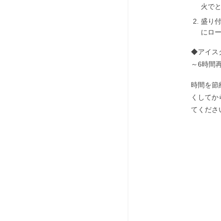
火で
盛り
にロ
◆アイス
～6時間
時間を節
くしてか
てくださ