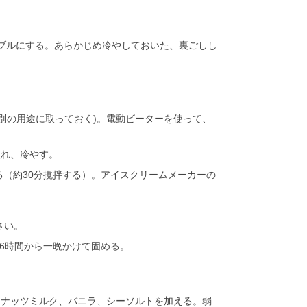
ブルにする。あらかじめ冷やしておいた、裏ごしし
別の用途に取っておく)。電動ビーターを使って、
入れ、冷やす。
（約30分撹拌する）。アイスクリームメーカーの
。
さい。
6時間から一晩かけて固める。
コナッツミルク、バニラ、シーソルトを加える。弱