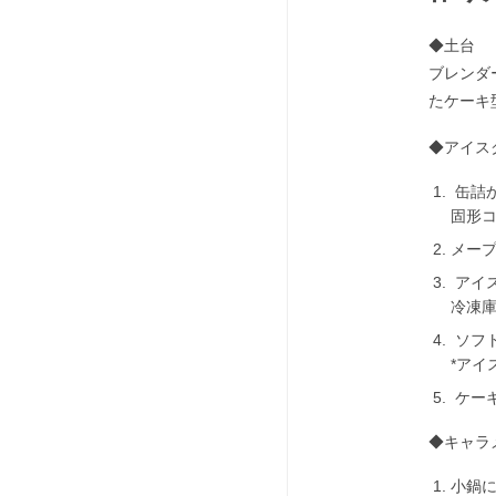
◆土台
ブレンダ
たケーキ
◆アイス
缶詰
固形
メー
アイ
冷凍
ソフ
*ア
ケー
◆キャラ
小鍋