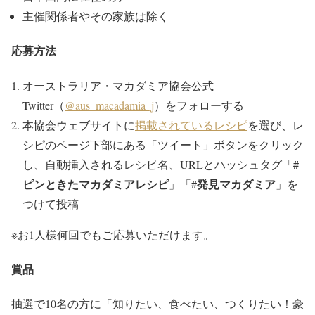
主催関係者やその家族は除く
応募方法
オーストラリア・マカダミア協会公式
Twitter（
@aus_macadamia_j
）をフォローする
本協会ウェブサイトに
掲載されているレシピ
を選び、レ
シピのページ下部にある「ツイート」ボタンをクリック
#
し、自動挿入されるレシピ名、URLとハッシュタグ「
ピンときたマカダミアレシピ
#発見マカダミア
」「
」を
つけて投稿
※お1人様何回でもご応募いただけます。
賞品
抽選で10名の方に「知りたい、食べたい、つくりたい！豪