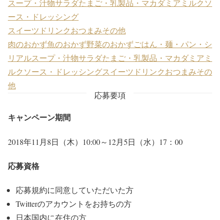
スープ・汁物
サラダ
たまご・乳製品・マカダミアミルク
ソ
ース・ドレッシング
スイーツ
ドリンク
おつまみ
その他
肉のおかず
魚のおかず
野菜のおかず
ごはん・麺・パン・シ
リアル
スープ・汁物
サラダ
たまご・乳製品・マカダミアミ
ルク
ソース・ドレッシング
スイーツ
ドリンク
おつまみ
その
他
応募要項
キャンペーン期間
2018年11月8日（木）10:00～12月5日（水）17：00
応募資格
応募規約に同意していただいた方
Twitterのアカウントをお持ちの方
日本国内に在住の方