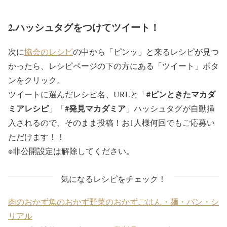
2.ハッシュタグをつけてツイート！
次に
協会のレシピ
の中から「ピンッ」と来るレシピが見つ
かったら、レシピページの下の方にある「ツイート」ボタ
ンをクリック。
#ピンときたマカダ
ツイートに選んだレシピ名、URLと「
ミアレシピ
#発見マカダミア
」「
」ハッシュタグが自動挿
入されるので、そのまま投稿！お1人様何回でもご応募い
ただけます！！
※非公開設定は解除してください。
気になるレシピをチェック！
肉のおかず
魚のおかず
野菜のおかず
ごはん・麺・パン・シ
リアル