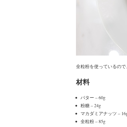
全粒粉を使っているので
材料
バター – 60g
粉糖 – 24g
マカダミアナッツ – 16
全粒粉 – 85g