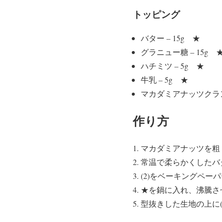
トッピング
バター – 15g ★
グラニュー糖 – 15g 
ハチミツ – 5g ★
牛乳 – 5g ★
マカダミアナッツクランチ
作り方
マカダミアナッツを粗
常温で柔らかくしたバ
(2)をベーキングペー
★を鍋に入れ、沸騰さ
型抜きした生地の上に(4