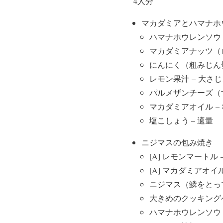
4人分
マカダミアとハマナホ
ハマナホウレンソウ – 
マカダミアナッツ（ロ
にんにく（粗みじん切
レモン果汁 – 大さじ1
パルメザンチーズ（すり
マカダミアオイル – 8
塩こしょう – 適量
ニジマスの包み焼き
[A] レモンマートル 
[A] マカダミアオイル 
ニジマス（鱗をとって
大きめのクッキングペ
ハマナホウレンソウ 