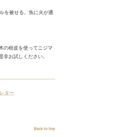
イルを被せる。魚に火が通
木の樹皮を使ってニジマ
是非お試しください。
レター
Back to top