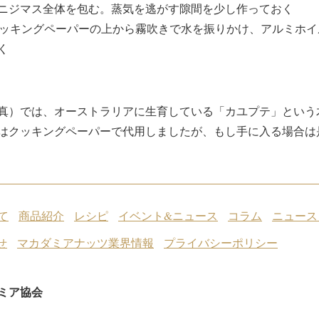
ニジマス全体を包む。蒸気を逃がす隙間を少し作っておく
、クッキングペーパーの上から霧吹きで水を振りかけ、アルミホ
く
真）では、オーストラリアに生育している「カユプテ」という
はクッキングペーパーで代用しましたが、もし手に入る場合は
て
商品紹介
レシピ
イベント&ニュース
コラム
ニュース
せ
マカダミアナッツ業界情報
プライバシーポリシー
ミア協会