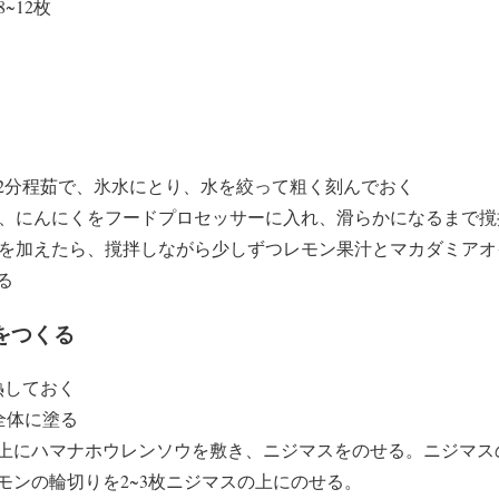
~12枚
2分程茹で、氷水にとり、水を絞って粗く刻んでおく
ッツ、にんにくをフードプロセッサーに入れ、滑らかになるまで
ーズを加えたら、撹拌しながら少しずつレモン果汁とマカダミア
る
をつくる
熱しておく
ス全体に塗る
上にハマナホウレンソウを敷き、ニジマスをのせる。ニジマスの
モンの輪切りを2~3枚ニジマスの上にのせる。