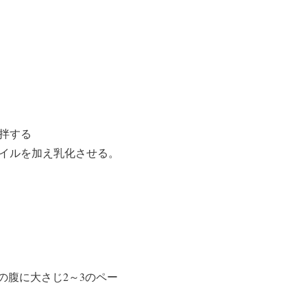
撹拌する
オイルを加え乳化させる。
腹に大さじ2～3のペー