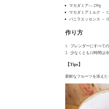
マカダミア― 250g
マカダミアミルク － 12
バニラエッセンス － 小
作り方
ブレンダーにすべての
少なくとも12時間は
【Tips】
新鮮なフルーツを添えた