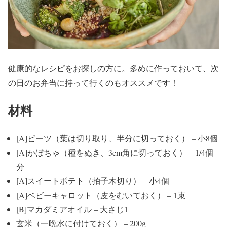
健康的なレシピをお探しの方に。多めに作っておいて、次
の日のお弁当に持って行くのもオススメです！
材料
[A]ビーツ（葉は切り取り、半分に切っておく） – 小8個
[A]かぼちゃ（種をぬき、3cm角に切っておく） – 1/4個
分
[A]スイートポテト（拍子木切り） – 小4個
[A]ベビーキャロット（皮をむいておく） – 1束
[B]マカダミアオイル – 大さじ1
玄米（一晩水に付けておく） – 200g