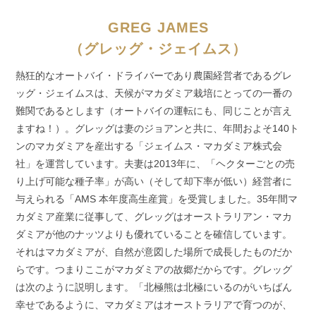
GREG JAMES
（グレッグ・ジェイムス）
熱狂的なオートバイ・ドライバーであり農園経営者であるグレ
ッグ・ジェイムスは、天候がマカダミア栽培にとっての一番の
難関であるとします（オートバイの運転にも、同じことが言え
ますね！）。グレッグは妻のジョアンと共に、年間およそ140ト
ンのマカダミアを産出する「ジェイムス・マカダミア株式会
社」を運営しています。夫妻は2013年に、「ヘクターごとの売
り上げ可能な種子率」が高い（そして却下率が低い）経営者に
与えられる「AMS 本年度高生産賞」を受賞しました。35年間マ
カダミア産業に従事して、グレッグはオーストラリアン・マカ
ダミアが他のナッツよりも優れていることを確信しています。
それはマカダミアが、自然が意図した場所で成長したものだか
らです。つまりここがマカダミアの故郷だからです。グレッグ
は次のように説明します。「北極熊は北極にいるのがいちばん
幸せであるように、マカダミアはオーストラリアで育つのが、