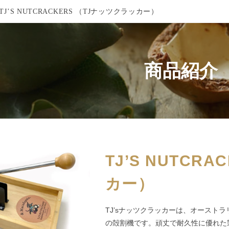
TJ’S NUTCRACKERS （TJナッツクラッカー）
商品紹介
TJ’S NUTCR
カー）
TJ’sナッツクラッカーは、オースト
の殻割機です。頑丈で耐久性に優れた