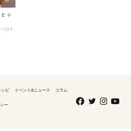
と シ
ッツはそ
.
レシピ
イベント&ニュース
コラム
シー