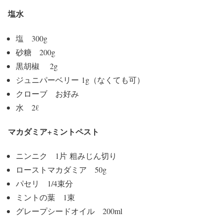
塩水
塩
300g
砂糖
200g
黒
胡椒
2g
ジュニパー
ベリー
1g（なくても可）
クローブ お好み
水
2ℓ
マカダミア+ミントペスト
ニンニク
1
片
粗みじん切り
ロースト
マカダミア
50g
パセリ
1/4
束分
ミントの
葉
1
束
グレープシード
オイル
200ml