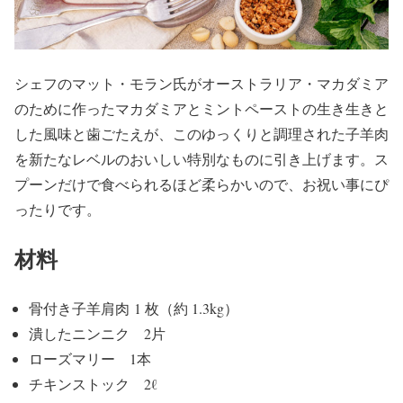
シェフのマット・モラン氏がオーストラリア・マカダミア
のために作ったマカダミアとミントペーストの生き生きと
した風味と歯ごたえが、このゆっくりと調理された子羊肉
を新たなレベルのおいしい特別なものに引き上げます。ス
プーンだけで食べられるほど柔らかいので、お祝い事にぴ
ったりです。
材料
骨付き子羊肩肉
1 枚
（約 1.3kg）
潰した
ニンニク
2
片
ローズマリー
1
本
チキンストック
2
ℓ