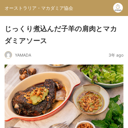
オーストラリア・マカダミア協会
じっくり煮込んだ子羊の肩肉とマカ
ダミアソース
YAMADA
3年 ago