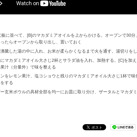
を天板に並べて、[B]のマカダミアオイルを上からかける。オーブンで3
わったらオーブンから取り出し、置いておく
を沸騰した湯の中に入れ、お米が柔らかくなるまで火を通す。湯切りを
にマカダミアオイル大さじ2杯とサラダ油を入れ、加熱する。[C]を加
ン果汁（分量外）で味を整える
ソンをレモン果汁、塩コショウと残りのマカダミアオイル大さじ1杯で味
けをする
パー玄米ボウルの具材全部を均一にお皿に取り分け、ザータルとマカダ