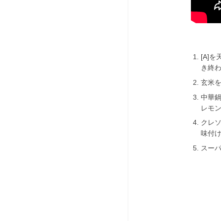
[A]
き終
玄米
中華鍋
レモ
クレ
味付
スー