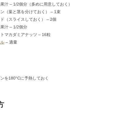
果汁 – 1/2個分（多めに用意しておく）
ン（葉と茎を分けておく） – 1束
ド（スライスしておく） – 2個
果汁 – 1/2個分
トマカダミアナッツ – 16粒
タル
– 適量
ンを180°Cに予熱しておく
方