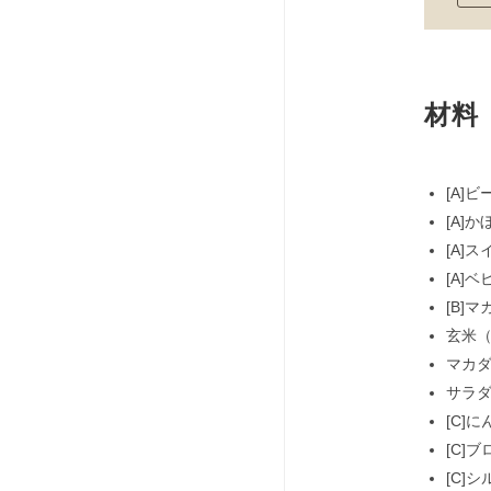
材料
[A]
[A]
[A]
[A]
[B]
玄米（
マカダ
サラダ
[C]
[C]
[C]