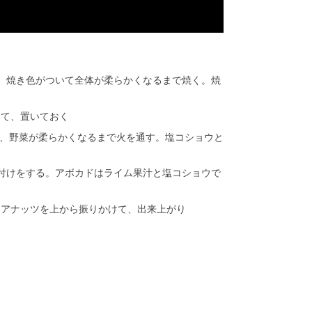
0分、焼き色がついて全体が柔らかくなるまで焼く。焼
して、置いておく
え、野菜が柔らかくなるまで火を通す。塩コショウと
付けをする。アボカドはライム果汁と塩コショウで
ミアナッツを上から振りかけて、出来上がり