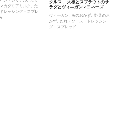
パン・シリアル
たま
クルス 、大根とスプラウトのサ
マカダミアミルク
た
ラダとヴィ―ガンマヨネーズ
ドレッシング・スプレ
ヴィ―ガン
魚のおかず
野菜のお
み
かず
たれ・ソース・ドレッシン
グ・スプレッド