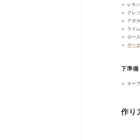
レモン
クレソ
アボカ
ライム
ロース
ザー
下準備
オーブ
作り