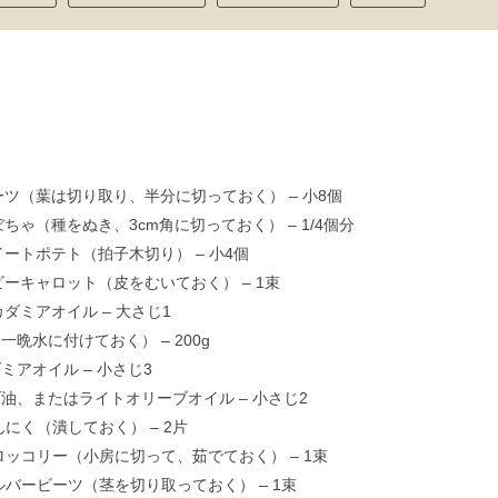
ビーツ（葉は切り取り、半分に切っておく） – 小8個
かぼちゃ（種をぬき、3cm角に切っておく） – 1/4個分
スイートポテト（拍子木切り） – 小4個
ベビーキャロット（皮をむいておく） – 1束
マカダミアオイル – 大さじ1
一晩水に付けておく） – 200g
ミアオイル – 小さじ3
油、またはライトオリーブオイル – 小さじ2
にんにく（潰しておく） – 2片
ブロッコリー（小房に切って、茹でておく） – 1束
シルバービーツ（茎を切り取っておく） – 1束