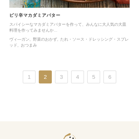
ピリ辛マカダミアバター
スパイシーなマカダミアバターを作って、みんなに大人気の大皿
料理を作ってみませんか...
ヴィ―ガン
野菜のおかず
たれ・ソース・ドレッシング・スプレ
ッド
おつまみ
1
2
3
4
5
6