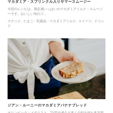
マカダミア・スプリンクル入りサマースムージー
今回のレシピは、満足感いっぱいのマカダミアミルク・スムージ
ーです。おいしい旬のフ...
スナック
たまご・乳製品・マカダミアミルク
スイーツ
ドリン
ク
ジアン・ルーニーのマカダミアバナナブレッド
オリンピック・メダリスト、TV司会者など多くの顔を持ち多方面