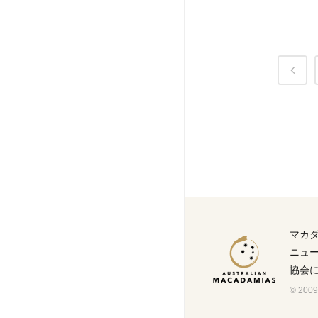
マカ
ニュ
協会
© 2009-