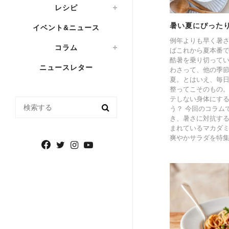
レシピ
暑い夏にぴった
イベント&ニュース
例年よりも早く暑
コラム
ばこれから夏本番
酷暑を乗り切って
ニュースレター
わさって、他の季
夏。とはいえ、毎
整ってこそのもの
テしない身体にす
検索する
う？ 今回のコラム
き、暑さに対抗す
まれているマカダ
爽やかサラダを特