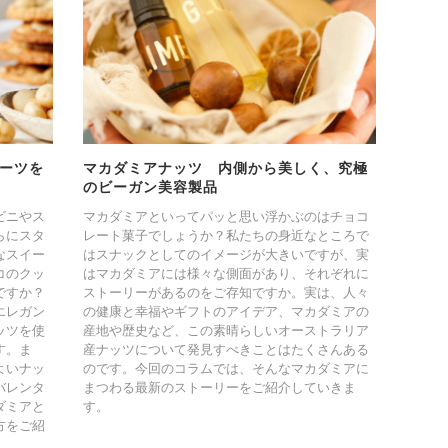
ーツを
マカダミアナッツ 内側から美しく、究極
のビーガン美容製品
ビニやス
マカダミアといってパッと思い浮かぶのはチョコ
らにスタ
レート菓子でしょうか？私たちの身近なところで
なスイー
はスナックとしてのイメージが大きいですが、実
コのクッ
はマカダミアには様々な側面があり、それぞれに
ですか？
ストーリーがあるのをご存知ですか。実は、人々
エレガン
の健康と幸福やギフトのアイデア、マカダミアの
ッツを使
産地や歴史など、この素晴らしいオーストラリア
す。ま
産ナッツについて発見すべきことはたくさんある
よいナッ
のです。今回のコラムでは、そんなマカダミアに
バレンタ
まつわる最新のストーリーをご紹介していきま
ダミアと
す。
方をご紹