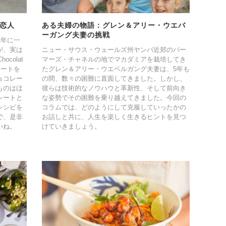
恋人
ある夫婦の物語：グレン＆アリー・ウエバ
ーガング夫妻の挑戦
1年に一
が、実は
ニュー・サウス・ウェールズ州ヤンバ近郊のパー
colat
マーズ・チャネルの地でマカダミアを栽培してき
レートを
たグレン＆アリー・ウエベルガング夫妻は、5年も
ョコレー
の間、数々の困難に直面してきました。しかし、
ものはほ
彼らは技術的なノウハウと革新性、そして前向き
レートと
な姿勢でその困難を乗り越えてきました。今回の
レシピを
コラムでは、どのようにして克服していったかの
で、是非
お話しと共に、人生を楽しく生きるヒントを見つ
いね。
けていきましょう。