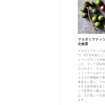
マカダミアナッ
化物質
マカダミアナッツ
で、6千万年前にニ
クーンズランド州
した。そして185
ウォルター・ヒル
ミューラーらがク
えるその神秘的で
来長きに渡り、マ
される栄養価を多
して世界中で愛さ
は、その驚くべき
ます。