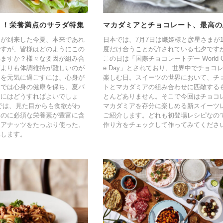
り！栄養満点のサラダ特集
マカダミアとチョコレート、最高の
さが到来した今夏、本来であれ
日本では、7月7日は織姫様と彦星さまが
ですが、皆様はどのようにこの
度だけ合うことが許されている七夕です
いますか？様々な要因が組み合
この日は「国際チョコレートデー World Cho
節よりも体調維持が難しいのが
e Day」とされており、世界中でチョコ
日を元気に過ごすには、心身が
楽しむ日。スイーツの世界において、チ
。では心身の健康を保ち、夏バ
トとマカダミアの組み合わせに匹敵する
るにはどうすればよいでしょ
とんどありません。そこで今回はチョコ
では、見た目からも食欲がわ
マカダミアを存分に楽しめる新スイーツ
るのに必須な栄養素が豊富に含
ご紹介します。どれも初登場レシピなの
ミアナッツをたっぷり使った、
作り方をチェックして作ってみてくださ
集します。