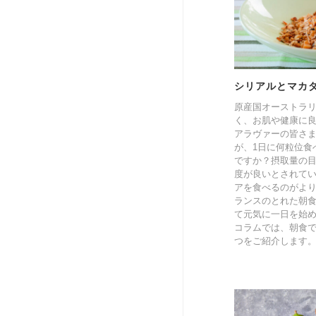
シリアルとマカ
原産国オーストラ
く、お肌や健康に
アラヴァーの皆さ
が、1日に何粒位食
ですか？摂取量の目安
度が良いとされて
アを食べるのがよ
ランスのとれた朝
て元気に一日を始
コラムでは、朝食
つをご紹介します