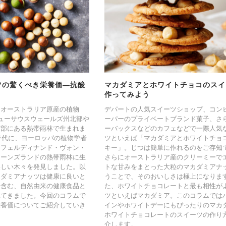
ツの驚くべき栄養価―抗酸
マカダミアとホワイトチョコのスイ
作ってみよう
はオーストラリア原産の植物
デパートの人気スイーツショップ、コン
ューサウスウェールズ州北部や
ーパーのプライベートブランド菓子、さ
南部にある熱帯雨林で生まれま
ーバックスなどのカフェなどで一際人気
0年代に、ヨーロッパの植物学者
ツといえば「マカダミアとホワイトチョ
とフェルディナンド・ヴォン・
キー」。じつは簡単に作れるのをご存知
イーンズランドの熱帯雨林に生
さらにオーストラリア産のクリーミーで
美しい木々を発見しました。以
トな甘みをまとった大粒のマカダミアナ
カダミアナッツは健康に良いと
うことで、そのおいしさは極上になりま
く含む、自然由来の健康食品と
た、ホワイトチョコレートと最も相性が
れてきました。今回のコラムで
ツといえばマカダミア。このコラムでは
栄養価についてご紹介していき
インやホワイトデーにもぴったりのマカ
ホワイトチョコレートのスイーツの作り
介します。