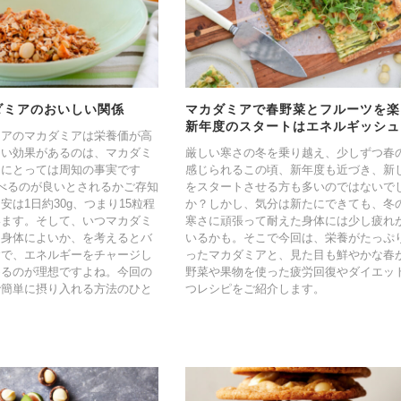
ダミアのおいしい関係
マカダミアで春野菜とフルーツを楽
新年度のスタートはエネルギッシュ
リアのマカダミアは栄養価が高
良い効果があるのは、マカダミ
厳しい寒さの冬を乗り越え、少しずつ春
まにとっては周知の事実です
感じられるこの頃、新年度も近づき、新
べるのが良いとされるかご存知
をスタートさせる方も多いのではないで
は1日約30g、つまり15粒程
か？しかし、気分は新たにできても、冬
います。そして、いつマカダミ
寒さに頑張って耐えた身体には少し疲れ
り身体によいか、を考えるとバ
いるかも。そこで今回は、栄養がたっぷ
食で、エネルギーをチャージし
ったマカダミアと、見た目も鮮やかな春
めるのが理想ですよね。今回の
野菜や果物を使った疲労回復やダイエッ
で簡単に摂り入れる方法のひと
つレシピをご紹介します。
。