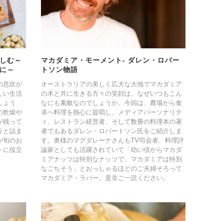
しむ～
マカダミア・モーメント- ダレン・ロバー
に～
トソン物語
の息吹が
オーストラリアの美しく広大な大地でマカダミア
しい生活
の木と共に生きる方々の笑顔は、なぜいつもこん
しょう
なにも素敵なのでしょうか。今回は、農場から食
の乾燥や
卓へ料理を熱心に提唱し、メディアパーソナリテ
が残って
ィ、レストラン経営者、そして数冊の料理本の著
りと詰ま
者でもあるダレン・ロバートソン氏をご紹介しま
が旬のお
す。奥様のマグダレーナさんもTV司会者、料理評
トに役立
論家としても活躍されていて「幼い頃からマカダ
ミアナッツは特別なナッツで、マカダミアは特別
なごちそう」とおっしゃるほどのご夫婦そろって
マカダミア・ラバー。是非ご一読ください。