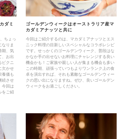
カダミ
ゴールデンウィークはオーストラリア産マ
カダミアナッツと共に
で、ちょっ
今回はご紹介するのは、マカダミアナッツとエス
になりま
ニック料理の目新しいスペシャルなコラボレシピ
時期、気
です。せっかくのゴールデンウィーク、普段はな
て、お出
かなか手の出せないお料理にチャレンジする良い
るピクニ
機会かも！ご家族や親しい人が集まる機会も多い
に欠かせ
この時期、頑張っていつもよりワンランク上の食
栄養価も
卓を演出すれば、それも素敵なゴールデンウィー
継続させ
クの思い出になりますね。ぜひ、良いゴールデン
。今回は
ウィークをお過ごしください。
ルをご紹