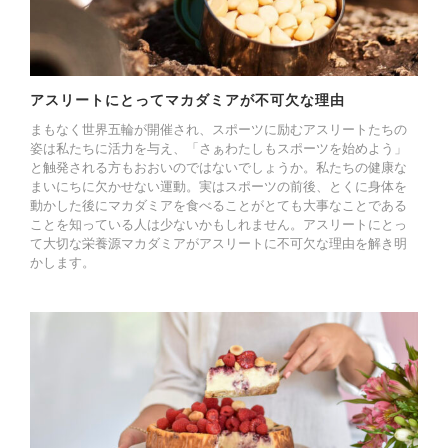
アスリートにとってマカダミアが不可欠な理由
まもなく世界五輪が開催され、スポーツに励むアスリートたちの
姿は私たちに活力を与え、「さぁわたしもスポーツを始めよう」
と触発される方もおおいのではないでしょうか。私たちの健康な
まいにちに欠かせない運動。実はスポーツの前後、とくに身体を
動かした後にマカダミアを食べることがとても大事なことである
ことを知っている人は少ないかもしれません。アスリートにとっ
て大切な栄養源マカダミアがアスリートに不可欠な理由を解き明
かします。