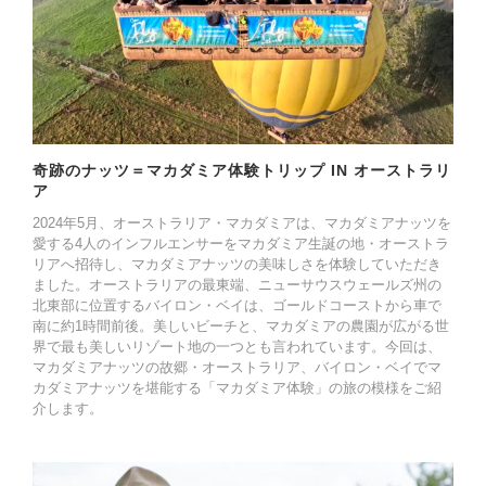
奇跡のナッツ＝マカダミア体験トリップ IN オーストラリ
ア
2024年5月、オーストラリア・マカダミアは、マカダミアナッツを
愛する4人のインフルエンサーをマカダミア生誕の地・オーストラ
リアへ招待し、マカダミアナッツの美味しさを体験していただき
ました。オーストラリアの最東端、ニューサウスウェールズ州の
北東部に位置するバイロン・ベイは、ゴールドコーストから車で
南に約1時間前後。美しいビーチと、マカダミアの農園が広がる世
界で最も美しいリゾート地の一つとも言われています。今回は、
マカダミアナッツの故郷・オーストラリア、バイロン・ベイでマ
カダミアナッツを堪能する「マカダミア体験」の旅の模様をご紹
介します。