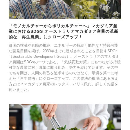
「モノカルチャーからポリカルチャーへ」マカダミア産
業におけるSDGS オーストラリアマカダミア産業の革新
的な「再生農業」にクローズアップ！
貧困の撲滅や飢餓の根絶、エネルギーの持続可能性など持続可能
な開発目標を掲げ、2030年までに達成されることを目指すSDGs
（Sustainable Development Goals）。オーストラリアのマカダミ
ア農園はSDGsの一つである、「気候変動対策」にもつながる持続
可能な農業に対し真摯に取り組み、努力を続けています。その中
でも今回は、人間の利己を追求するのではなく、環境を第一に考
えた「再生農法」にクローズアップ。この農法の根底にある考え
方とは？マカダミア農家のレックス・ハリス氏に、詳しくお話を
伺いました。