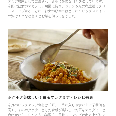
デミア農家として営農され、さらに多忙な日々を送っています。
今回は彼女のマカデミア農園に訪れ、ジアンさんの私生活にクロ
ーズアップすることに。彼女の原動力はどこに？ビッグスマイル
の源は！？など色々とお話を伺ってきました。
ホクホク美味しい！豆＆マカダミア・レシピ特集
今月のピックアップ食材は「豆」。手に入りやすい上に栄養価も
高く、そのホクホクっとした食感が美味しいお豆をマカダミアと
合わせたら、なんとも滋味深く、美味しいレシピが出来上がりま