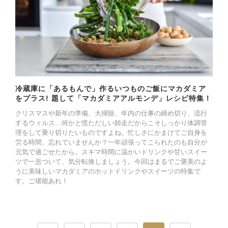
冷蔵庫に「あるもんで」作るいつものご飯にマカダミア
をプラス! 題して「マカダミアアルモンデ」レシピ特集！
クリスマスや新年の準備、大掃除、年内の仕事の締め切り、流行
するウィルス…何かと慌ただしい師走だからこそしっかり体調管
理をして乗り切りたいものですよね。忙しさにかまけてご自身を
労る時間、忘れていませんか？一年頑張ってこられたのも自分が
元気で過ごせたから。スキマ時間に温かいドリンクや甘いスイー
ツで一息ついて、気分転換しましょう。今回はまるでご褒美のよ
うに美味しいマカダミアのホットドリンクやスイーツの特集で
す。ご堪能あれ！