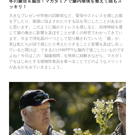
冬の腸活＆脳活！マカダミアで腸内環境を整えて頭もス
ッキリ！
大きなプレゼンや学校の試験前など、緊張やストレスを感じお腹
を下したり、腹痛に悩まされたりする話を耳にしたことがあるか
と思います。このように脳がストレスを感じると、自律神経を通
じて腸の働きに影響を及ぼすことが多くの研究でわかってきてい
ます。今まで消化器の一つとして切り離されていいた「腸」が、
実は私たちが頭で感じたり考えたりすることと影響を及ぼし合っ
ていると聞けば、できるだけHAPPYな脳内で過ごしたいものです
よね！今日はこの「脳腸相関」を簡単に紐解きながら、マカダミ
アをはじめとする植物性食品を食べることでどのようなメリット
があるかをみていきましょう。