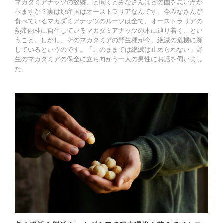
マカダミアナッツの故郷、と聞くとみなさんはどの国を思い浮か
べますか？実は原産国はオーストラリアなんです。今みなさんが
食べているマカダミアナッツのルーツは全て、オーストラリアの
熱帯雨林に自生しているマカダミアナッツの木に辿り着く、とい
うこと。しかし、そのマカダミアの野生種が今、絶滅の危機に瀕
しているというのです。「このままでは絶滅は止められない」野
生のマカダミアの保全に立ち向かう一人の男性にお話を伺いまし
た。