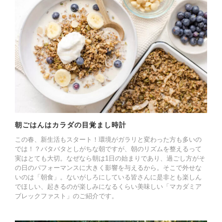
朝ごはんはカラダの目覚まし時計
この春、新生活もスタート！環境がガラリと変わった方も多いの
では！？バタバタとしがちな朝ですが、朝のリズムを整えるって
実はとても大切。なぜなら朝は1日の始まりであり、過ごし方がそ
の日のパフォーマンスに大きく影響を与えるから。そこで外せな
いのは「朝食」。ないがしろにしている皆さんに是非とも楽しん
でほしい、起きるのが楽しみになるくらい美味しい「マカダミア
ブレックファスト」のご紹介です。