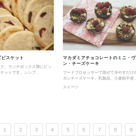
ズビスケット
マカダミアチョコレートのミニ・ヴ
ン・チーズケーキ
ック、ランチボックス用にピッ
ケットです。シンプ...
フードプロセッサーで混ぜて冷やすだけ
ガンチーズケーキ。乳製品、小麦粉不使..
スイーツ
1
2
3
4
5
6
7
8
9