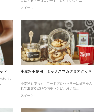
目にする「チョコレート・ログ」のよう...
スイーツ
ッド
小麦粉不使用・ミックスマカダミアクッキ
ー
一緒にし
.
小麦粉を使わず、フードプロセッサーに材料を入
れて混ぜるだけの簡単レシピ。お子様と...
スイーツ