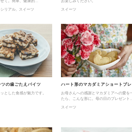
せて。簡単、健康的...
お楽しみください。
・シリアル
スイーツ
スイーツ
ーツの歯ごたえバイツ
ハート形のマカダミアショートブレ
リッとした食感が魅力です。
お母さんへの感謝とマカダミアへの愛を
たら、こんな形に。母の日のプレゼント..
スイーツ