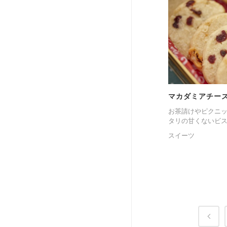
マカダミアチー
お茶請けやピクニ
タリの甘くないビス
スイーツ