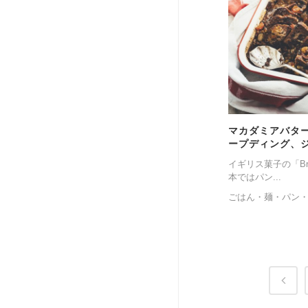
マカダミアバタ
ープディング、
イギリス菓子の「Bread
本ではパン...
ごはん・麺・パン