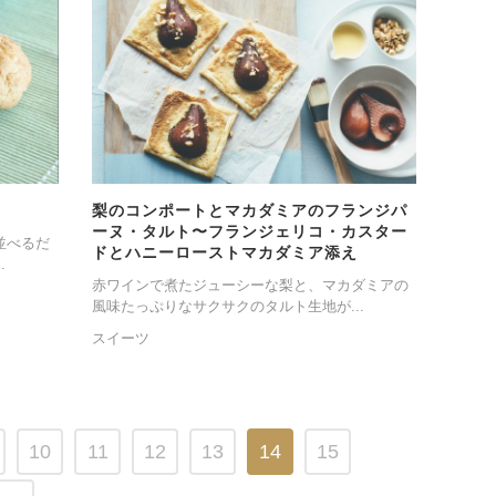
梨のコンポートとマカダミアのフランジパ
ーヌ・タルト〜フランジェリコ・カスター
並べるだ
ドとハニーローストマカダミア添え
.
赤ワインで煮たジューシーな梨と、マカダミアの
風味たっぷりなサクサクのタルト生地が...
スイーツ
10
11
12
13
14
15