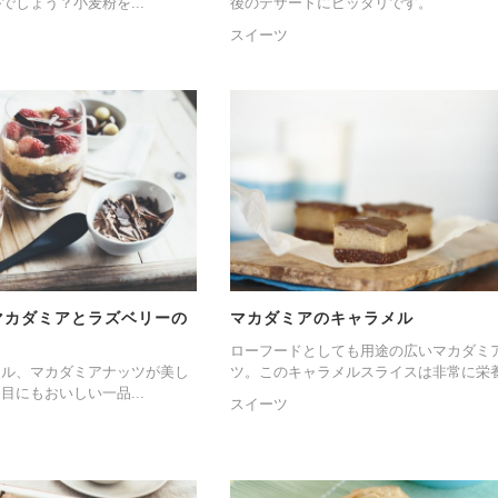
でしょう？小麦粉を...
後のデザートにピッタリです。
スイーツ
マカダミアとラズベリーの
マカダミアのキャラメル
ローフードとしても用途の広いマカダミ
ール、マカダミアナッツが美し
ツ。このキャラメルスライスは非常に栄養.
目にもおいしい一品...
スイーツ