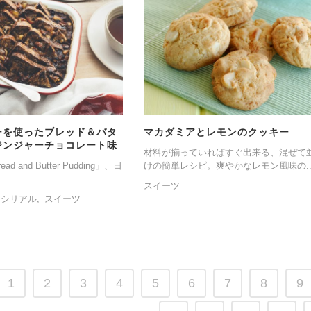
ーを使ったブレッド＆バタ
マカダミアとレモンのクッキー
ジンジャーチョコレート味
材料が揃っていればすぐ出来る、混ぜて
 and Butter Pudding」、日
けの簡単レシピ。爽やかなレモン風味の..
スイーツ
・シリアル
スイーツ
1
2
3
4
5
6
7
8
9