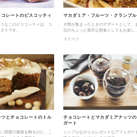
ョコレートのビスコッティ
マカダミア・フルーツ・クランブル
ようなこのビスコッティは、コ
大勢が集まったときのデザートとして、
ッタリです。
日のちょっと贅沢な朝食としてもお楽し..
スイーツ
ーツとチョコレートのトル
チョコレートとマカダミアナッツの
ガート
しい団欒の最後を飾るのに、こ
シンプルながらエレガントなアフォガー