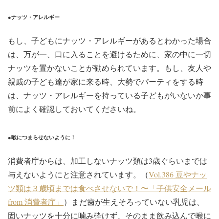
●ナッツ・アレルギー
もし、子どもにナッツ・アレルギーがあるとわかった場合
は、万が一、口に入ることを避けるために、家の中に一切
ナッツを置かないことが勧められています。もし、友人や
親戚の子ども達が家に来る時、大勢でパーティをする時
は、ナッツ・アレルギーを持っている子どもがいないか事
前によく確認しておいてくださいね。
●喉につまらせないように！
消費者庁からは、加工しないナッツ類は3歳ぐらいまでは
与えないようにと注意されています。（
Vol.386 豆やナッ
ツ類は３歳頃までは食べさせないで！〜「子供安全メール
from 消費者庁」
）まだ歯が生えそろっていない乳児は、
固いナッツを十分に噛み砕けず、そのまま飲み込んで喉に