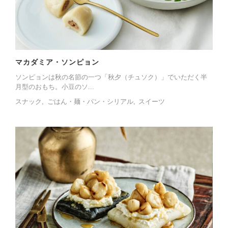
マカダミア・ソンピョン
ソンピョンは秋の名節の一つ「秋夕（チュソク）」でいただく半
月型のおもち。小豆のソ...
スナック
ごはん・麺・パン・シリアル
スイーツ