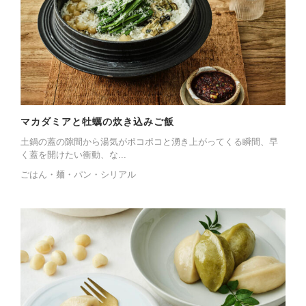
マカダミアと牡蠣の炊き込みご飯
土鍋の蓋の隙間から湯気がポコポコと湧き上がってくる瞬間、早
く蓋を開けたい衝動、な...
ごはん・麺・パン・シリアル