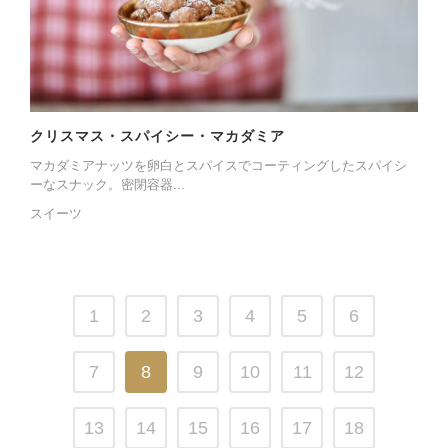
クリスマス・スパイシー・マカダミア
マカダミアナッツを卵白とスパイスでコーティングしたスパイシ
ーなスナック。密閉容器...
スイーツ
1
2
3
4
5
6
7
8
9
10
11
12
13
14
15
16
17
18