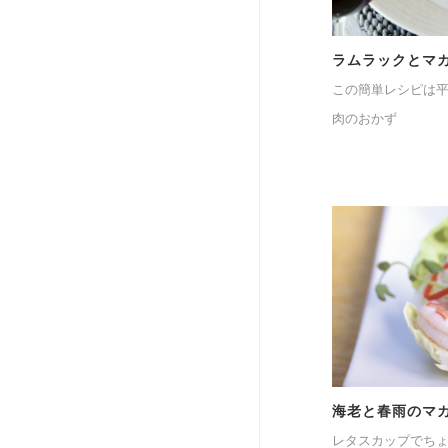
ラムラックとマ
この簡単レシピは
肉のおかず
海老と春雨のマ
レタスカップでち