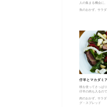
人の集まる機会に、
魚のおかず
サラダ
仔羊とマカダミ
桃を使ってさっぱ
仔羊の肉も入るので
肉のおかず
サラダ
グ・スプレッド