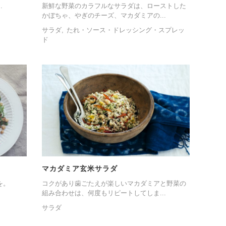
.
新鮮な野菜のカラフルなサラダは、ローストした
かぼちゃ、やぎのチーズ、マカダミアの...
サラダ
たれ・ソース・ドレッシング・スプレッ
ド
マカダミア玄米サラダ
を。
コクがあり歯ごたえが楽しいマカダミアと野菜の
組み合わせは、何度もリピートしてしま...
サラダ