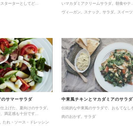
スターターとしてど...
いマカダミアクリームサラダ。朝食やテ..
ヴィ―ガン
スナック
サラダ
スイーツ
アのサマーサラダ
中東風チキンとマカダミアのサラダ
り仕上げた、夏向けのサラダ。
伝統的な中東風のサラダで、おもてなし
、満足感も十分です...
肉のおかず
サラダ
たれ・ソース・ドレッシン