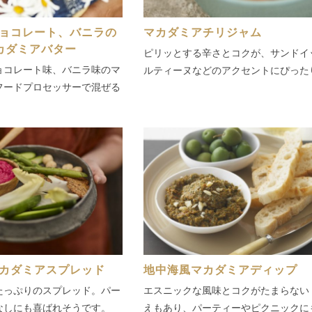
ョコレート、バニラの
マカダミアチリジャム
カダミアバター
ピリッとする辛さとコクが、サンドイ
ョコレート味、バニラ味のマ
ルティーヌなどのアクセントにぴった
フードプロセッサーで混ぜる
カダミアスプレッド
地中海風マカダミアディップ
たっぷりのスプレッド。パー
エスニックな風味とコクがたまらない
なしにも喜ばれそうです。
えもあり、パーティーやピクニックに